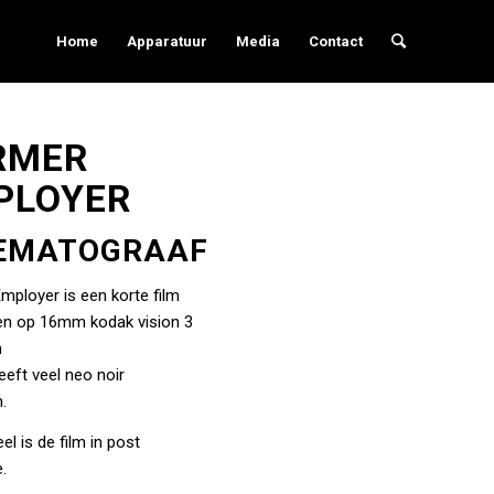
Home
Apparatuur
Media
Contact
RMER
PLOYER
EMATOGRAAF
mployer is een korte film
n op 16mm kodak vision 3
m
eeft veel neo noir
.
l is de film in post
.