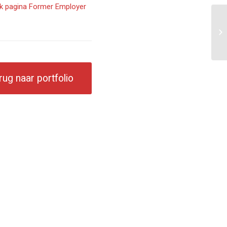
 pagina Former Employer
Li
rug naar portfolio