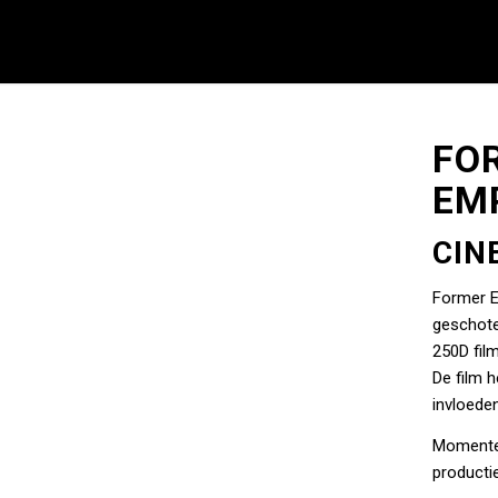
FO
EM
CIN
Former E
geschote
250D fil
De film h
invloeden
Momentee
productie