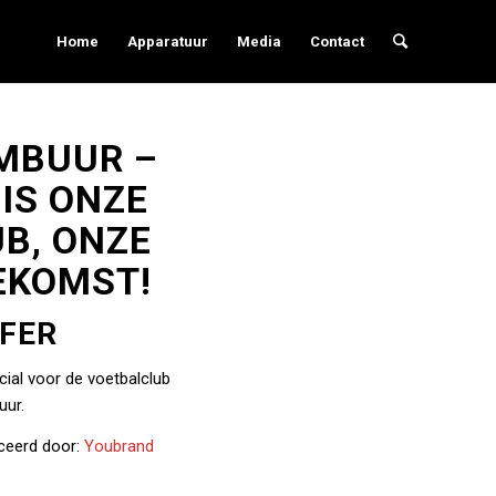
Home
Apparatuur
Media
Contact
MBUUR –
 IS ONZE
B, ONZE
EKOMST!
FER
al voor de voetbalclub
ur.
ceerd door:
Youbrand