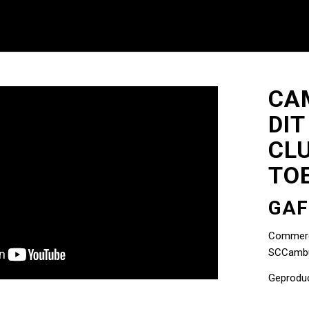
CA
DIT
CLU
TO
GAF
Commerci
SCCambu
Geprodu